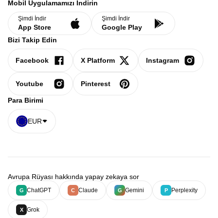
Mobil Uygulamamızı İndirin
Şimdi İndir
Şimdi İndir
App Store
Google Play
Bizi Takip Edin
Facebook
X Platform
Instagram
Youtube
Pinterest
Para Birimi
EUR
Avrupa Rüyası hakkında yapay zekaya sor
ChatGPT
Claude
Gemini
Perplexity
G
C
G
P
Grok
X