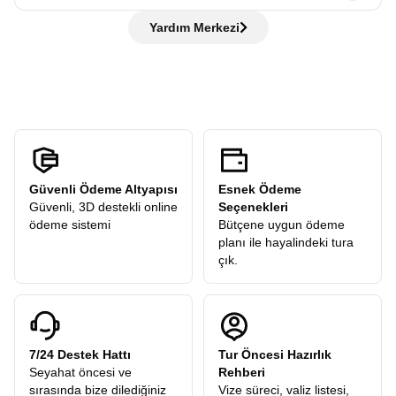
otobüste bilgilendirme yapılır, ardından rehber eşliğinde
de hiç sorun değil rehberlerimiz her adımda yanınızda!
keşiflerinden biri olabilir. Provence’ın ünlü roze şarapları,
Hayır, ödemezsiniz. Avrupa Rüyası,
“tüm ekstra turlar
şehir turu gerçekleştirilir. Tarihi yerleri gezer, rehberimizden
Yardım Merkezi
tepelerdeki taş evlerin arasında kurulan butik üretim bağlar ve
dahil”
anlayışıyla hareket eder ve sizden
hiçbir ekstra tur
öneriler alır ve sonrasında verilen
serbest zamanda
şehri
geleneksel şarap mahzenleri bu turun olmazsa olmazları.
ücreti
talep etmez. Turlarımızdaki tüm ekstra geziler
kendi temponuzda deneyimleyebilirsiniz.
Fransa’nın güneyi yalnızca güzel manzaralarla değil, aromalı
katılımcılarımıza hediye olarak dahildir.
şarapları, zeytinyağları, taze otları ve yüzyıllık reçeteleriyle de
hatırlanır. Tadım seansları sırasında hem şarapların hikâyesini
hem de bölge mutfağının inceliklerini öğrenirsiniz.
Güney Fransa, yalnızca sahilleriyle değil, sanat tarihinin en büyük
ustalarına ilham veren ışığıyla da ünlüdür. Van Gogh’un Arles
sokaklarında dolaşırken hissettiği o ateşli renk tutkusu, Matisse’in
Güvenli Ödeme Altyapısı
Esnek Ödeme
Nice’te bulduğu dinginlik, Picasso’nun Antibes’te keşfettiği Akdeniz
Güvenli, 3D destekli online
Seçenekleri
enerjisi bu toprakların ruhuna işlemiştir.
Avrupa Rüyası
olarak
ödeme sistemi
Bütçene uygun ödeme
hazırladığımız programda, bu sanatçıların eserlerine ilham veren
planı ile hayalindeki tura
gerçek mekânları görme fırsatı sunuyoruz. Müze ziyaretleri, sanat
çık.
galerileri ve tarihî sokak yürüyüşleriyle Güney Fransa, yalnızca
bakılan değil, hissedilen bir tabloya dönüşüyor. Bu duraklar
turunuza derinlik katar, yolculuğunuzu sadece bir gezi değil,
ilhamla dolu bir kültür deneyimi hâline getirir.
Provence Köy Turu: Côte d’Azur
Avrupa Rüyası olarak öncelik verdiğimiz bir başka deneyim de
7/24 Destek Hattı
Tur Öncesi Hazırlık
Provence Köy Turu Côte d’Azur
. Bu tur, büyük şehirlerin
Seyahat öncesi ve
Rehberi
ihtişamından çıkıp taş sokakların, çiçek kokularının ve kartpostal
sırasında bize dilediğiniz
Vize süreci, valiz listesi,