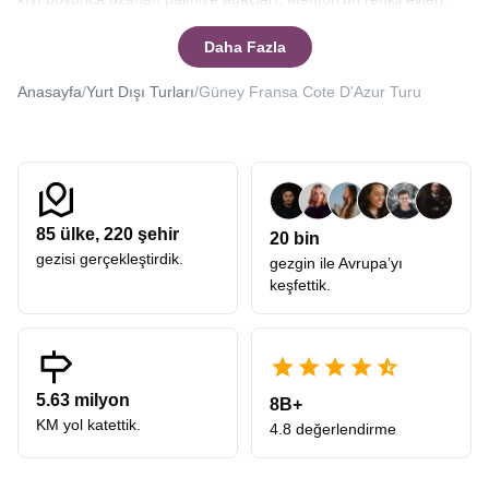
Monako’nun görkemli meydanları, Avignon’un Orta Çağ’dan
kalma surları, Arles’in antik dokusu. Hepsi tek bir yolculukta
Daha Fazla
birleşiyor. Avrupa Rüyası’nın sunduğu bu
Güney Fransa Turları
,
sadece bir tatil değil, farklı kültürlerin, tarihî kalıntıların ve sanat
Anasayfa
/
Yurt Dışı Turları
/
Güney Fransa Cote D'Azur Turu
dolu sokakların içinden geçerek ruhu besleyen bir deneyimdir.
Côte d’Azur Turu
Côte d’Azur nedir? Côte d’Azur hangi bölgede?
Konularını
merak ediyor olabilirsiniz. Bir bölge düşünün. Güneş hiç eksik
olmuyor, sokaklar pastel tonlarla boyanmış, sahillerde sayısız yat
sıralanmış. Bu tam olarak Avrupa Rüyası’nın misafirlerine
85
ülke,
220
şehir
20 bin
sunduğu
Côte d’Azur Turu
böyle bir atmosferin kapılarını açıyor.
gezisi gerçekleştirdik.
Nice’ten Monako’ya, Cannes’dan Saint-Tropez’e uzanan bu rota,
gezgin ile Avrupa’yı
Akdeniz kıyılarının en ünlü şehirlerini bir araya getiriyor.
keşfettik.
Promenade des Anglais boyunca yürürken duyduğunuz hafif
dalga sesi, Cannes’da film festivali havasının hep sürdüğü o
ihtişam, Monako’da lüksün, düzenin ve zarafetin bir arada hissi.
Côte d’Azur
, insanın kalbini hafifçe sıkıştıran bir güzelliğe
sahiptir.
Côte d’Azur plajları
da dünya çapında oldukça ünlü. Yaz
5.63 milyon
8B+
tatiliniz için de ideal.
KM yol katettik.
4.8 değerlendirme
Fransa Rivierası Turu
Avrupa Rüyası’nın detaylı şekilde hazırladığı
Fransa Rivierası
Turu
, Akdeniz sahilinin en prestijli kasabalarını ziyaret etmenizi