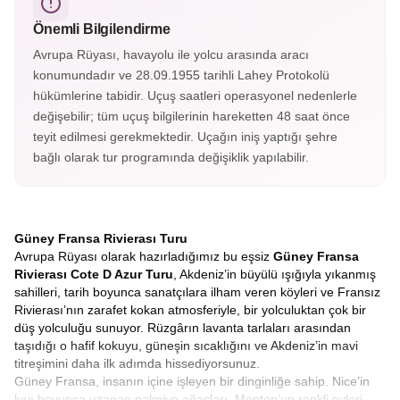
sayılır.
Önemli Bilgilendirme
Avrupa Rüyası, havayolu ile yolcu arasında aracı
konumundadır ve 28.09.1955 tarihli Lahey Protokolü
hükümlerine tabidir. Uçuş saatleri operasyonel nedenlerle
değişebilir; tüm uçuş bilgilerinin hareketten 48 saat önce
teyit edilmesi gerekmektedir. Uçağın iniş yaptığı şehre
bağlı olarak tur programında değişiklik yapılabilir.
Güney Fransa Rivierası Turu
Avrupa Rüyası olarak hazırladığımız bu eşsiz
Güney Fransa
Rivierası Cote D Azur Turu
, Akdeniz’in büyülü ışığıyla yıkanmış
sahilleri, tarih boyunca sanatçılara ilham veren köyleri ve Fransız
Rivierası’nın zarafet kokan atmosferiyle, bir yolculuktan çok bir
düş yolculuğu sunuyor. Rüzgârın lavanta tarlaları arasından
taşıdığı o hafif kokuyu, güneşin sıcaklığını ve Akdeniz’in mavi
titreşimini daha ilk adımda hissediyorsunuz.
Güney Fransa, insanın içine işleyen bir dinginliğe sahip. Nice’in
kıyı boyunca uzanan palmiye ağaçları, Menton’un renkli evleri,