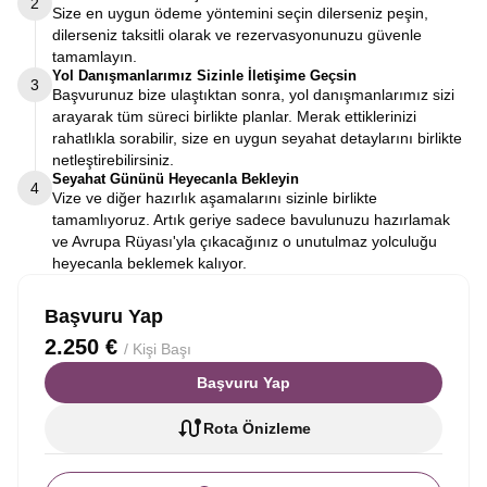
2
Size en uygun ödeme yöntemini seçin dilerseniz peşin,
dilerseniz taksitli olarak ve rezervasyonunuzu güvenle
tamamlayın.
Yol Danışmanlarımız Sizinle İletişime Geçsin
3
Başvurunuz bize ulaştıktan sonra, yol danışmanlarımız sizi
arayarak tüm süreci birlikte planlar. Merak ettiklerinizi
rahatlıkla sorabilir, size en uygun seyahat detaylarını birlikte
netleştirebilirsiniz.
Seyahat Gününü Heyecanla Bekleyin
4
Vize ve diğer hazırlık aşamalarını sizinle birlikte
tamamlıyoruz. Artık geriye sadece bavulunuzu hazırlamak
ve Avrupa Rüyası'yla çıkacağınız o unutulmaz yolculuğu
heyecanla beklemek kalıyor.
Başvuru Yap
2.250 €
/ Kişi Başı
Başvuru Yap
Rota Önizleme