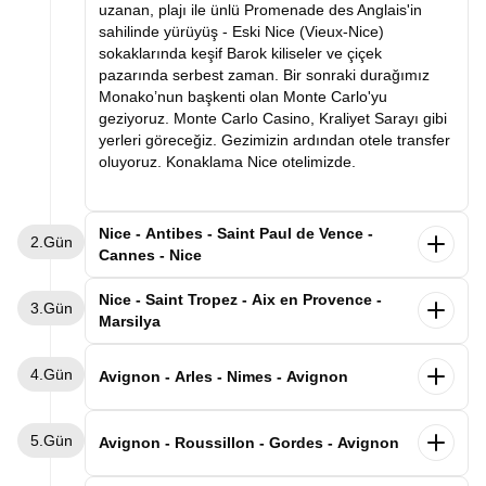
uzanan, plajı ile ünlü Promenade des Anglais'in
sahilinde yürüyüş - Eski Nice (Vieux-Nice)
sokaklarında keşif Barok kiliseler ve çiçek
pazarında serbest zaman. Bir sonraki durağımız
Monako’nun başkenti olan Monte Carlo'yu
geziyoruz. Monte Carlo Casino, Kraliyet Sarayı gibi
yerleri göreceğiz. Gezimizin ardından otele transfer
oluyoruz. Konaklama Nice otelimizde.
Nice - Antibes - Saint Paul de Vence -
2.Gün
Cannes - Nice
Sabah kahvaltı sonrası Cannes'e hareket ediyoruz.
Nice - Saint Tropez - Aix en Provence -
3.Gün
Fransız Rivierası’nın incisi Cannes, altın kumsalları,
Marsilya
palmiyeli caddeleri ve dünyaca ünlü film festivaliyle
tanınır. Akdeniz’in zarafetini, sanatın ışıltısını ve
Sabah kahvaltımızın ardından Marsilya'ya hareket
4.Gün
Fransız lüksünü bir arada sunan bu şehir, her
ediyoruz. İlk durağımız
dünyanın en ünlü tatil
Avignon - Arles - Nimes - Avignon
ziyaretçiye kırmızı halıda yürüyormuş hissi verir.
destinasyonlarından biri olan
Saint Tropez olacak.
Güney Fransa Côte d’Azur’un kalbinde yer alan,
Ardından bir diğer noktamız olan Aix-en-Provence
Sabah kahvaltı sonrası ilk durağımız tarihi şehir
A
kdeniz’in mavi sularıyla tarihin zarafetini
5.Gün
gezimize başlıyoruz. Roma döneminden kalan su
Arles. Bir zamanlar Roma metropolü, bu dönemden
Avignon - Roussillon - Gordes - Avignon
buluşturan büyüleyici bir Fransız sahil kenti
Antibes
şebekesi ve çeşmeleri halen çalışan bu şehirde
kalan eserlerin tamamı “Unesco dünya kültür
ilk durağımız olacak. Şehrin kalbinde yer alan Vieil
yapacağımız yürüyüş turumuz esnasında Rotonde
mirasına” kayıtlı olan ve ünlü ressam Van Gogh'un