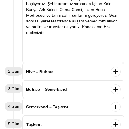
başlıyoruz. Şehir turumuz sırasında İçhan Kale,
Kunya-Ark Kalesi, Cuma Camii, İslam Hoca
Medresesi ve tarihi şehir surlarını görüyoruz. Gezi
sonrası yerel restoranda akşam yemeğimizi alıyor
ve otelimize transfer oluyoruz. Konaklama Hive
otelimizde.
2.Gün
Hive – Buhara
Sabah kahvaltımızın ardından Buhara'ya doğru
3.Gün
hareket ediyoruz. Varışımızla birlikte İpek Yolu'nun
Buhara – Semerkand
en önemli duraklarından biri olan Buhara'yı
keşfetmeye başlıyoruz. Şehir turumuz sırasında Ark
Sabah kahvaltımızın ardından Buhara keşfimize
4.Gün
Kalesi, Kalon Minaresi, Kalon Camii, Miri Arab
devam ediyoruz. Ünlü mutasavvıf Bahaddin
Semerkand – Taşkent
Medresesi, Lyabi Hauz Kompleksi ve tarihi çarşıları
Nakşibendi Türbesi'ni ziyaret ediyor, ardından
ziyaret ediyoruz. Tarihi dokusu ve etkileyici
Buhara Emirleri'nin yazlık sarayı olan Sitora-i Mohi
Sabah kahvaltımızın ardından Semerkand şehir
mimarisiyle büyüleyen Buhara gezimizin ardından
5.Gün
Hosa Sarayı'nı geziyoruz. Verilecek serbest
turumuza başlıyoruz. İlk durağımız Orta Asya'nın en
Taşkent