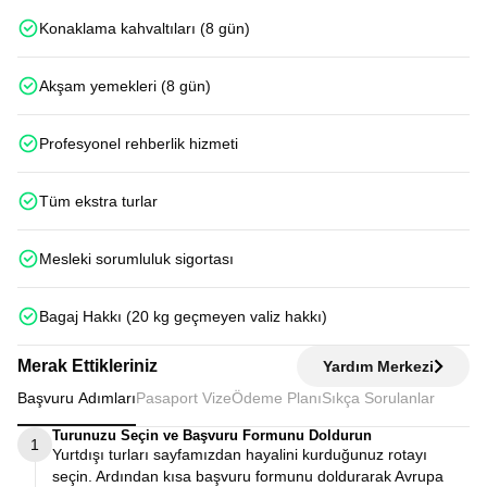
Konaklama kahvaltıları (8 gün)
Akşam yemekleri (8 gün)
Profesyonel rehberlik hizmeti
Tüm ekstra turlar
Mesleki sorumluluk sigortası
Bagaj Hakkı (20 kg geçmeyen valiz hakkı)
Merak Ettikleriniz
Yardım Merkezi
Başvuru Adımları
Pasaport Vize
Ödeme Planı
Sıkça Sorulanlar
Turunuzu Seçin ve Başvuru Formunu Doldurun
1
Yurtdışı turları sayfamızdan hayalini kurduğunuz rotayı
seçin. Ardından kısa başvuru formunu doldurarak Avrupa