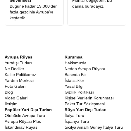
Güvencesi
Planlar değişebilir, biz
Ödediğiniz ücretin karşılığını, konforlu otellerde, leziz yemeklerde
Bugüne kadar 19.000'den
daima buradayız.
ve en önemlisi ömür boyu unutamayacağınız anılarda fazlasıyla
fazla gezginle Avrupa'yı
alacağınızı garanti ediyoruz.
keşfettik.
Uygun Fiyatlı Orta Asya Turu
Kaliteden ödün vermeden ekonomik bir seyahat planlamak
herkesin hakkıdır. Piyasadaki pek çok alternatifin aksine, gizli
maliyetlerden arındırılmış, şeffaf ve
Uygun Fiyatlı Orta Asya
Turu
seçeneklerimizle, bu coğrafyayı herkesin görebilmesini
amaçlıyoruz. Asya’nın mistik havasını solumak için servet
harcamanıza gerek yok. Doğru planlama, güçlü yerel bağlantılar
Avrupa Rüyası
Kurumsal
ve profesyonel operasyon yönetimimiz sayesinde, maliyetleri
Yurtdışı Turları
Hakkımızda
minimize ederek bu avantajı doğrudan misafirlerimize
Ne Dediler
Neden Avrupa Rüyası
yansıtıyoruz. Böylece rüya gibi bir tatil, ulaşılabilir bir gerçek
Kalite Politikamız
Basında Biz
haline geliyor.
Yardım Merkezi
İstatistikler
9 Günlük Orta Asya Turu
Foto Galeri
Yasal Bilgi
Modern yaşamın en büyük sorunu zamansızlıktır. Bu yüzden
Blog
Gizlilik Politikası
programımızı, katılımcılarımızın kısıtlı zamanlarında maksimum
Video Galeri
Kişisel Verilerin Korunması
yeri görebilecekleri şekilde optimize ettik.
Orta Asya Turu 9 Gün
İletişim
Paket Tur Sözleşmesi
süren bu dopdolu programda, tek bir dakikanız bile boşa geçmez.
Popüler Yurt Dışı Turları
Rüya Yurt Dışı Turları
Her günün planı, yorucu olmayan ama bir o kadar da doyurucu
Otobüsle Avrupa Turu
İtalya Turu
bir tempoda hazırlanmıştır. 9 günün sonunda geriye dönüp
Avrupa Rüyası Plus
İspanya Turu
baktığınızda, sanki aylardır oradaymışsınız gibi derin bir bağ
İskandinav Rüyası
Sicilya Amalfi Güney İtalya Turu