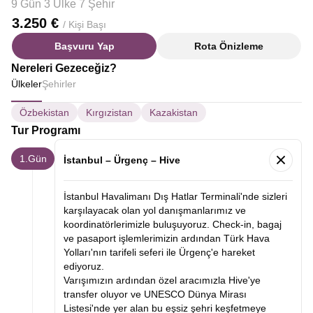
9 Gün 3 Ülke 7 Şehir
3.250 €
/ Kişi Başı
Başvuru Yap
Rota Önizleme
Nereleri Gezeceğiz?
Ülkeler
Şehirler
Özbekistan
Kırgızistan
Kazakistan
Tur Programı
1.Gün
İstanbul – Ürgenç – Hive
İstanbul Havalimanı Dış Hatlar Terminali'nde sizleri
karşılayacak olan yol danışmanlarımız ve
koordinatörlerimizle buluşuyoruz. Check-in, bagaj
ve pasaport işlemlerimizin ardından Türk Hava
Yolları'nın tarifeli seferi ile Ürgenç'e hareket
ediyoruz.
Varışımızın ardından özel aracımızla Hive'ye
transfer oluyor ve UNESCO Dünya Mirası
Listesi'nde yer alan bu eşsiz şehri keşfetmeye