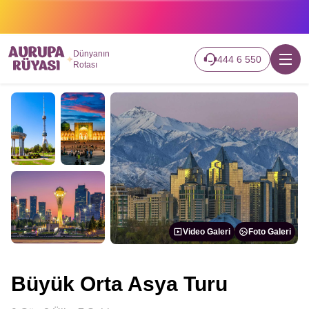
2026 turlarımız başladı hemen canlı takip edin.
Dünyanın
444 6 550
Rotası
Video Galeri
Foto Galeri
Büyük Orta Asya Turu