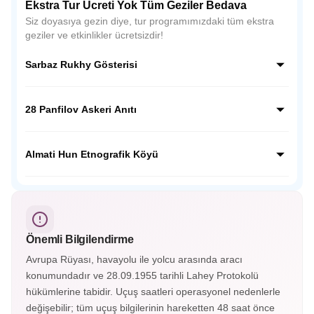
Ekstra Tur Ücreti Yok Tüm Geziler Bedava
Siz doyasıya gezin diye, tur programımızdaki tüm ekstra
geziler ve etkinlikler ücretsizdir!
Sarbaz Rukhy Gösterisi
Sarbaz Rukhy Gösterisi, Kazakistan’ın askeri disiplinini ve
ulusal ruhunu yansıtan etkileyici bir gösteridir. Askeri tören
28 Panfilov Askeri Anıtı
adımları, müzikler ve koreografilerle Kazak kahramanlık
kültürünü sahnede canlandırır.
28 Panfilov Askeri Anıtı, Almatı’daki Panfilov Parkı’nda yer
alır. II. Dünya Savaşı’nda Moskova savunmasında
Almati Hun Etnografik Köyü
kahramanca savaşan 28 askerin anısına yapılmış etkileyici
bir anıttır.
Almatı Hun Etnografik Köyü, Kazak kültürünü ve göçebe
yaşamını tanıtan açık hava müzesidir. Geleneksel yurtlar, el
sanatları gösterileri ve halk danslarıyla Orta Asya tarihine
yolculuk sunar.
Önemli Bilgilendirme
Avrupa Rüyası, havayolu ile yolcu arasında aracı
konumundadır ve 28.09.1955 tarihli Lahey Protokolü
hükümlerine tabidir. Uçuş saatleri operasyonel nedenlerle
değişebilir; tüm uçuş bilgilerinin hareketten 48 saat önce