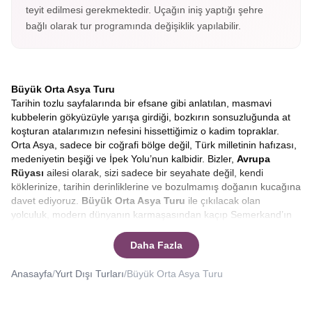
teyit edilmesi gerekmektedir. Uçağın iniş yaptığı şehre
bağlı olarak tur programında değişiklik yapılabilir.
Büyük Orta Asya Turu
Tarihin tozlu sayfalarında bir efsane gibi anlatılan, masmavi
kubbelerin gökyüzüyle yarışa girdiği, bozkırın sonsuzluğunda at
koşturan atalarımızın nefesini hissettiğimiz o kadim topraklar.
Orta Asya, sadece bir coğrafi bölge değil, Türk milletinin hafızası,
medeniyetin beşiği ve İpek Yolu’nun kalbidir. Bizler,
Avrupa
Rüyası
ailesi olarak, sizi sadece bir seyahate değil, kendi
köklerinize, tarihin derinliklerine ve bozulmamış doğanın kucağına
davet ediyoruz.
Büyük
Orta Asya Turu
ile çıkılacak olan
yolculuk, modern dünyanın karmaşasından kaçıp Semerkand’ın
çinilerinde huzuru, Tanrı Dağları’nın eteklerinde özgürlüğü
bulacağınız eşsiz bir serüven. Hayalinizdeki o mistik atmosferi
Daha Fazla
gerçeğe dönüştürmek için hazırladığımız
Kırgızistan,
Kazakistan, Özbekistan
rotasının, her adımda farklı bir hikâye,
Anasayfa
/
Yurt Dışı Turları
/
Büyük Orta Asya Turu
her şehirde farklı bir efsane sizi bekliyor.
Yüzyıllar boyunca tüccarların, seyyahların, orduların ve