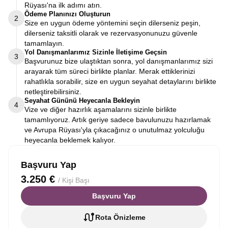
Rüyası'na ilk adımı atın.
Ödeme Planınızı Oluşturun
2
Size en uygun ödeme yöntemini seçin dilerseniz peşin,
dilerseniz taksitli olarak ve rezervasyonunuzu güvenle
tamamlayın.
Yol Danışmanlarımız Sizinle İletişime Geçsin
3
Başvurunuz bize ulaştıktan sonra, yol danışmanlarımız sizi
arayarak tüm süreci birlikte planlar. Merak ettiklerinizi
rahatlıkla sorabilir, size en uygun seyahat detaylarını birlikte
netleştirebilirsiniz.
Seyahat Gününü Heyecanla Bekleyin
4
Vize ve diğer hazırlık aşamalarını sizinle birlikte
tamamlıyoruz. Artık geriye sadece bavulunuzu hazırlamak
ve Avrupa Rüyası'yla çıkacağınız o unutulmaz yolculuğu
heyecanla beklemek kalıyor.
Başvuru Yap
3.250 €
/ Kişi Başı
Başvuru Yap
Rota Önizleme