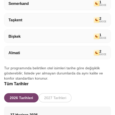
1
Semerkand
GECE
2
Taşkent
GECE
1
Bişkek
GECE
2
Almati
GECE
Tur programında belirtilen otel isimleri tarihe göre değişiklik
gösterebilir; listede yer almayan durumlarda da aynı kalite ve
konfor standartları korunur.
Tüm Tarihler
2026 Tarihleri
2027 Tarihleri
27 Haziran 2026