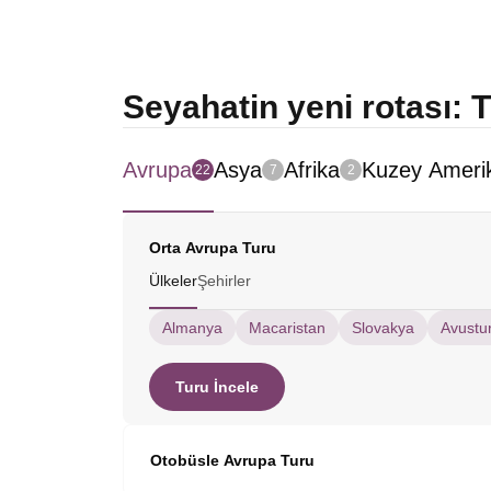
Seyahatin yeni rotası: 
Avrupa
Asya
Afrika
Kuzey Ameri
22
7
2
Orta Avrupa Turu
Ülkeler
Şehirler
Almanya
Macaristan
Slovakya
Avustu
Turu İncele
Otobüsle Avrupa Turu