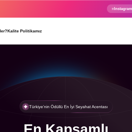
e gezginin hayali gerçek oluyor.
Instagram
ler?
Kalite Politikamız
Türkiye’nin Ödüllü En İyi Seyahat Acentası
En Kapsamlı