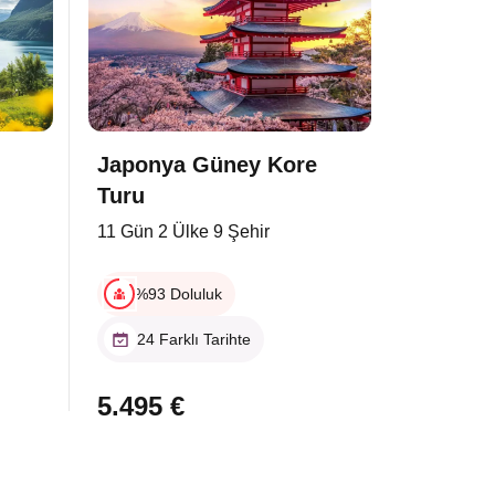
Japonya Güney Kore
Otobüs
Turu
17 Gün 14
11 Gün 2 Ülke 9 Şehir
%91 D
%93 Doluluk
8 Fark
24 Farklı Tarihte
2.750 
5.495 €