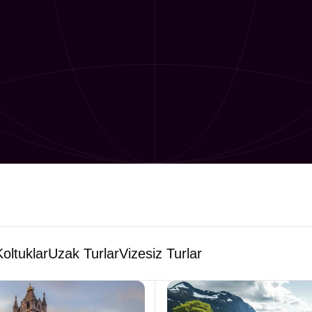
oltuklar
Uzak Turlar
Vizesiz Turlar