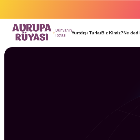
Binlerc
Dünyanın
Yurtdışı Turlar
Biz Kimiz?
Ne dedi
Rotası