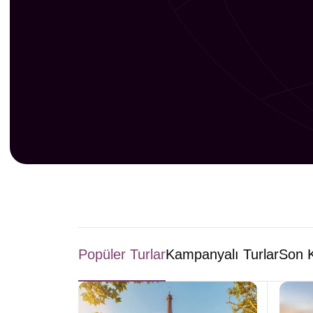
Popüler Turlar
Kampanyalı Turlar
Son K