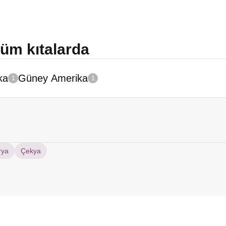
Tüm kıtalarda
ka
Güney Amerika
1
1
rya
Çekya