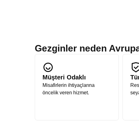
Gezginler neden Avrupa
Müşteri Odaklı
Tü
Misafirlerin ihtiyaçlarına
Resm
öncelik veren hizmet.
sey