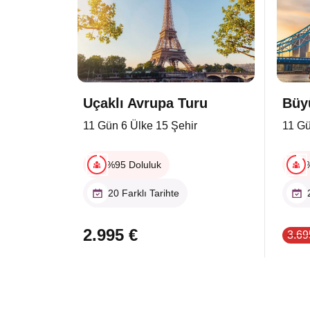
Uçaklı Avrupa Turu
Büy
11 Gün 6 Ülke 15 Şehir
11 Gü
%95 Doluluk
20 Farklı Tarihte
2.995 €
3.69