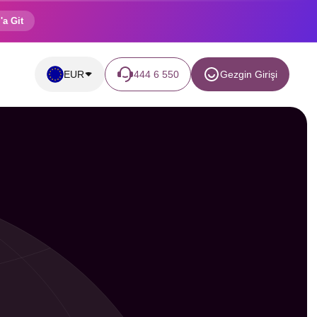
'a Git
EUR
444 6 550
Gezgin Girişi